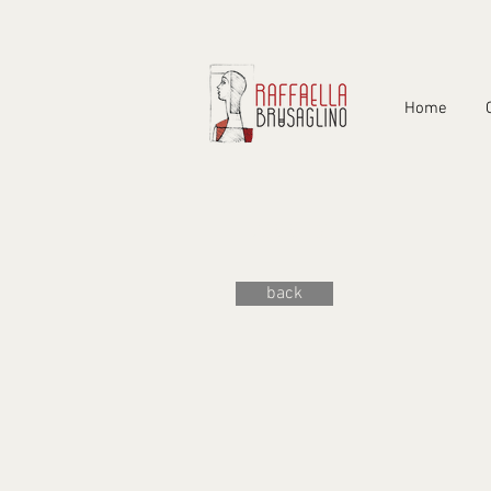
Home
ARREDI
back