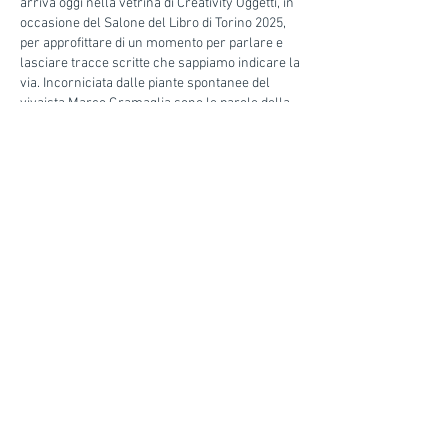
arriva oggi nella vetrina di Creativity Oggetti, in
occasione del Salone del Libro di Torino 2025,
per approfittare di un momento per parlare e
lasciare tracce scritte che sappiamo indicare la
via. Incorniciata dalle piante spontanee del
vivaista Marco Gramaglia sono le parole della
scrittrice Giulia Vola ad accompagnarla:
«
Guardate Pioniera, questa creatura scolpita
con alluminio, sabbia, ossidazione e semi
selvatici. Non si limita a esistere. Respira con la
terra. È piegata ma non spezzata. È vulnerabile
e invincibile nello stesso tempo.
»
E il viaggio continua…
www.creativityoggetti.it
back