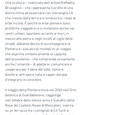
Una scultura – realizzata dall’artista Raffaella
Brusaglino – che rappresenta il profilo di una
donna china ad osservare con meraviglia ciò
che cresce dalla terra e si innalza tra i cespi di
erbe incolte. È poiché le erbe pioniere sono
prolifiche viaggiatrici e si installano anche nei
centri urbani, spuntano accanto ai muri, in
mezzo alle pietre e negli incolti al ciglio delle
strade, abbiamo deciso di accompagnare la
Pioniera e i suoi piccoli multipli in un viaggio
che esprima simbolicamente la capacità
dell’ecosistema – che comprende ovviamente
anche l’umanità – di adattarsi, comunicare e
cooperare per il bene del tutto. Uomo e
biosfera, antropia e natura capaci dunque
d’integrarsi e convivere.
Il viaggio della Pioniera inizia nel 2024 nell’Orto
botanico di Guardabosone, raggiunge
nell’ottobre dello stesso anno il Giardino delle
Rose del Castello Reale di Moncalieri, sverna
su un terrazzo tra i comignoli di Cit Turin e